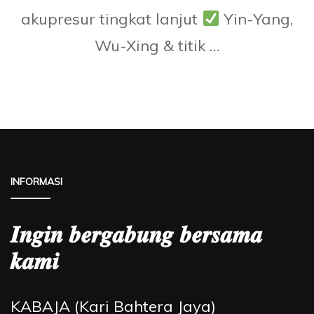
akupresur tingkat lanjut
Yin-Yang,
Wu-Xing & titik …
INFORMASI
𝑰𝒏𝒈𝒊𝒏 𝒃𝒆𝒓𝒈𝒂𝒃𝒖𝒏𝒈 𝒃𝒆𝒓𝒔𝒂𝒎𝒂
𝒌𝒂𝒎𝒊
KABAJA (Kari Bahtera Jaya)