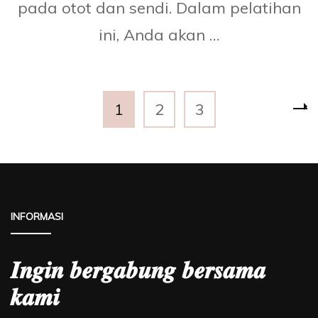
pada otot dan sendi. Dalam pelatihan
ini, Anda akan …
Paginasi
Halaman
Halaman
Halaman
1
2
3
pos
INFORMASI
𝑰𝒏𝒈𝒊𝒏 𝒃𝒆𝒓𝒈𝒂𝒃𝒖𝒏𝒈 𝒃𝒆𝒓𝒔𝒂𝒎𝒂
𝒌𝒂𝒎𝒊