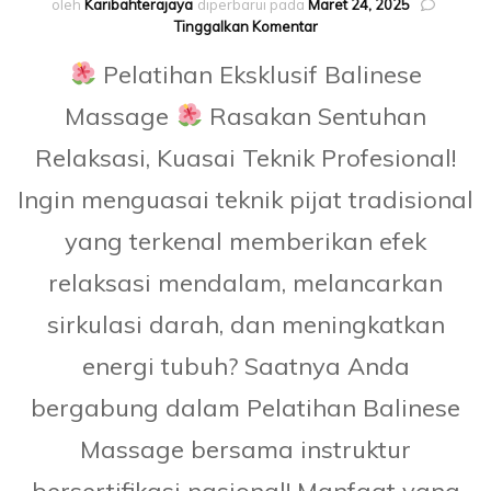
oleh
Karibahterajaya
diperbarui pada
Maret 24, 2025
pada
Tinggalkan Komentar
BALINESE
Pelatihan Eksklusif Balinese
MASSAGE
Massage
Rasakan Sentuhan
Relaksasi, Kuasai Teknik Profesional!
Ingin menguasai teknik pijat tradisional
yang terkenal memberikan efek
relaksasi mendalam, melancarkan
sirkulasi darah, dan meningkatkan
energi tubuh? Saatnya Anda
bergabung dalam Pelatihan Balinese
Massage bersama instruktur