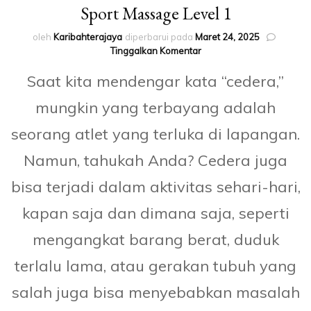
Sport Massage Level 1
oleh
Karibahterajaya
diperbarui pada
Maret 24, 2025
pada
Tinggalkan Komentar
Sport
Saat kita mendengar kata “cedera,”
Massage
Level
mungkin yang terbayang adalah
1
seorang atlet yang terluka di lapangan.
Namun, tahukah Anda? Cedera juga
bisa terjadi dalam aktivitas sehari-hari,
kapan saja dan dimana saja, seperti
mengangkat barang berat, duduk
terlalu lama, atau gerakan tubuh yang
salah juga bisa menyebabkan masalah