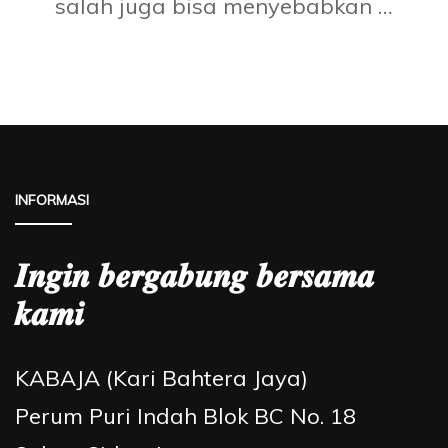
salah juga bisa menyebabkan …
INFORMASI
𝑰𝒏𝒈𝒊𝒏 𝒃𝒆𝒓𝒈𝒂𝒃𝒖𝒏𝒈 𝒃𝒆𝒓𝒔𝒂𝒎𝒂
𝒌𝒂𝒎𝒊
KABAJA (Kari Bahtera Jaya)
Perum Puri Indah Blok BC No. 18