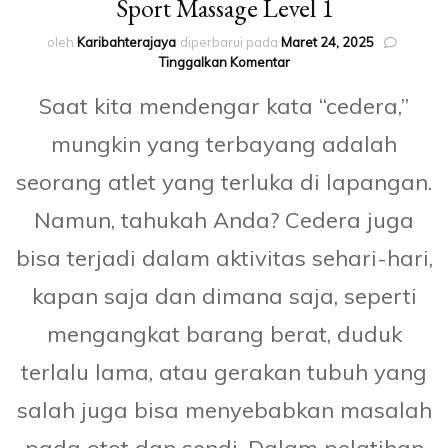
Sport Massage Level 1
oleh
Karibahterajaya
diperbarui pada
Maret 24, 2025
pada
Tinggalkan Komentar
Sport
Saat kita mendengar kata “cedera,”
Massage
Level
mungkin yang terbayang adalah
1
seorang atlet yang terluka di lapangan.
Namun, tahukah Anda? Cedera juga
bisa terjadi dalam aktivitas sehari-hari,
kapan saja dan dimana saja, seperti
mengangkat barang berat, duduk
terlalu lama, atau gerakan tubuh yang
salah juga bisa menyebabkan masalah