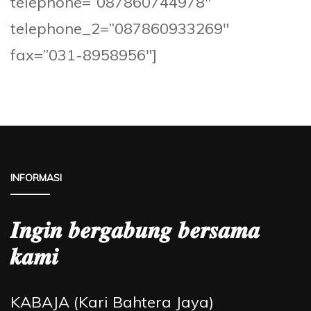
telephone=”087860744978″
telephone_2=”087860933269″
fax=”031-8958956″]
INFORMASI
𝑰𝒏𝒈𝒊𝒏 𝒃𝒆𝒓𝒈𝒂𝒃𝒖𝒏𝒈 𝒃𝒆𝒓𝒔𝒂𝒎𝒂
𝒌𝒂𝒎𝒊
KABAJA (Kari Bahtera Jaya)